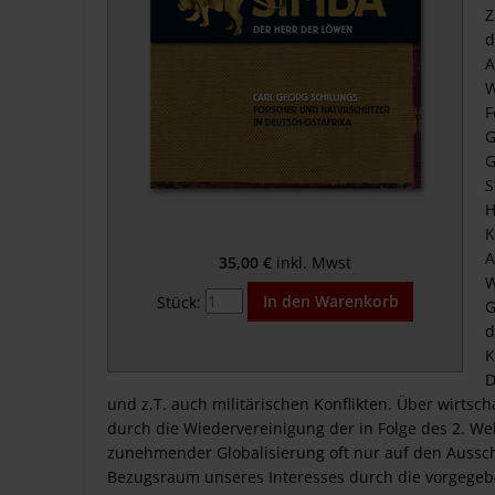
Z
d
A
W
F
G
G
S
H
K
A
35,00
€
W
Stück:
G
d
K
D
und z.T. auch militärischen Konflikten. Über wirtsc
durch die Wiedervereinigung der in Folge des 2. We
zunehmender Globalisierung oft nur auf den Ausschn
Bezugsraum unseres Interesses durch die vorgegebe