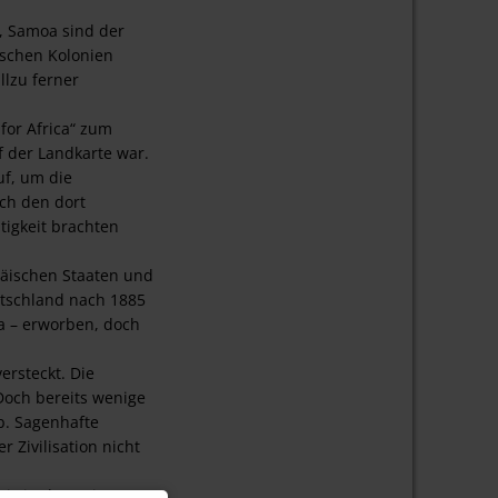
, Samoa sind der
tschen Kolonien
llzu ferner
for Africa“ zum
f der Landkarte war.
uf, um die
ch den dort
tigkeit brachten
päischen Staaten und
utschland nach 1885
a – erworben, doch
rsteckt. Die
Doch bereits wenige
b. Sagenhafte
 Zivilisation nicht
sis in der Heimat.