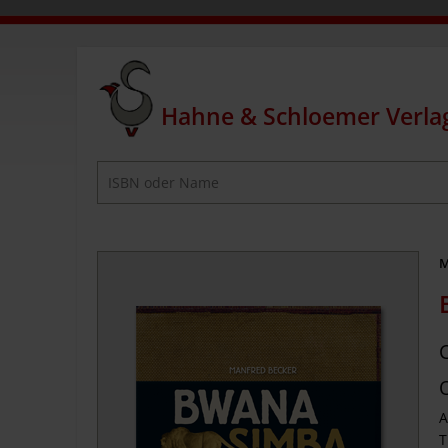
Hahne & Schloemer Verla
Suchbegriffe
M
A
T