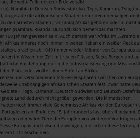
u, die weite Teile unserer Erde vergißt.
ika), Namibia (= Deutsch-Südwestafrika), Togo, Kamerun, Tsingtau
f, da gerade die afrikanischen Staaten unter den ehemaligen deu
zu den ärmsten Staaten (Tanzania) Afrikas gehören oder in nicht a
ungen (Namibia, Ruanda, Burundi) sich bemerkbar machten.
er 100 Jahren gewesen sein. Auch damals war Afrika im „Scramble 
 Afrikas Inneres noch immer in weiten Teilen ein weißer Fleck au
estalten, brachen ab 1840 immer wieder Männer von Europa aus a
ücken im Wissen der Zeit mit realen Flüssen, Seen, Bergen und au
haftliche Ausdehnung durch die Industrialisierung und Missionstä
en Plan. Jeder wollte seinen Anteil an Afrika.
 Grenzen der verschiedenen Interessensphären zwischen den euro
tlerweile unabhängigen afrikanischen Staaten fest. Zwar hatte De
e Gebiete – Togo, Kamerun, Deutsch-Südwest und Deutsch-Ostafrik
ignete Land dadurch nicht größer geworden. Die klimatischen,
atten noch immer viele Geheimnisse Afrikas vor den Europäern ve
Portugiesen am Ende des 15. Jahrhunderts fast überall bekannt. 
nnibalen oder wilde Tiere die Europäer von weiterem Vordringen a
resse Europas und ließen die wenigen, die sich in diese fernen, der
lerem Licht erscheinen.
as Innere Afrikas erforschten, war die Verbreiterung der Wissensba