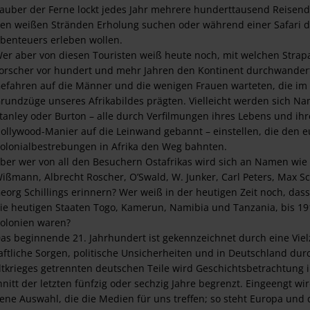
auber der Ferne lockt jedes Jahr mehrere hunderttausend Reisende
en weißen Stränden Erholung suchen oder während einer Safari 
benteuers erleben wollen.
er aber von diesen Touristen weiß heute noch, mit welchen Strap
orscher vor hundert und mehr Jahren den Kontinent durchwander
efahren auf die Männer und die wenigen Frauen warteten, die im 
rundzüge unseres Afrikabildes prägten. Vielleicht werden sich Na
tanley oder Burton – alle durch Verfilmungen ihres Lebens und ih
ollywood-Manier auf die Leinwand gebannt – einstellen, die den 
olonialbestrebungen in Afrika den Weg bahnten.
ber wer von all den Besuchern Ostafrikas wird sich an Namen wi
ißmann, Albrecht Roscher, O’Swald, W. Junker, Carl Peters, Max Sc
eorg Schillings erinnern? Wer weiß in der heutigen Zeit noch, dass 
ie heutigen Staaten Togo, Kamerun, Namibia und Tanzania, bis 1
olonien waren?
as beginnende 21. Jahrhundert ist gekennzeichnet durch eine Viel
haftliche Sorgen, politische Unsicherheiten und in Deutschland du
ltkrieges getrennten deutschen Teile wird Geschichtsbetrachtung i
itt der letzten fünfzig oder sechzig Jahre begrenzt. Eingeengt wi
ne Auswahl, die die Medien für uns treffen; so steht Europa und