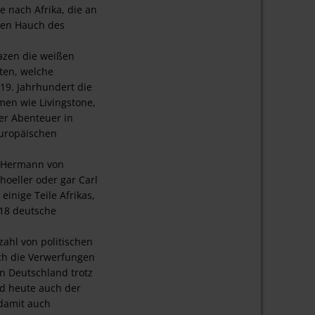
 nach Afrika, die an
den Hauch des
azen die weißen
ten, welche
19. Jahrhundert die
men wie Livingstone,
rer Abenteuer in
europäischen
e Hermann von
hoeller oder gar Carl
einige Teile Afrikas,
918 deutsche
zahl von politischen
rch die Verwerfungen
n Deutschland trotz
rd heute auch der
 damit auch